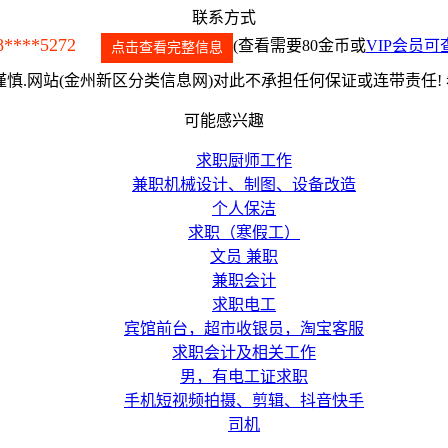
联系方式
8****5272
(查看需要80金币或
VIP会员可
点击查看完整信息
慎.网站(金州新区分类信息网)对此不承担任何保证或连带责任!
可能感兴趣
求职厨师工作
兼职机械设计、制图、设备改造
个人保洁
求职（寒假工）
文员 兼职
兼职会计
求职电工
宾馆前台，超市收银员，淘宝客服
求职会计及相关工作
男，有电工证求职
手机短视频拍摄、剪辑、抖音快手
司机