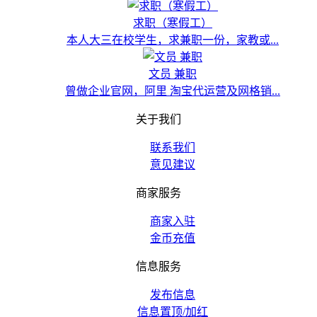
求职（寒假工）
本人大三在校学生，求兼职一份，家教或...
文员 兼职
曾做企业官网，阿里 淘宝代运营及网格销...
关于我们
联系我们
意见建议
商家服务
商家入驻
金币充值
信息服务
发布信息
信息置顶/加红