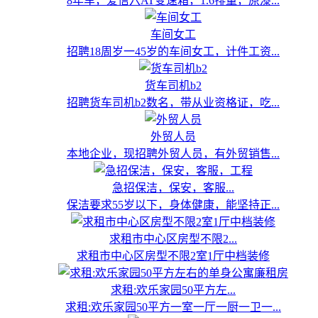
8年车，爱信六AT变速箱，1.6排量，原漆...
车间女工
招聘18周岁一45岁的车间女工，计件工资...
货车司机b2
招聘货车司机b2数名，带从业资格证，吃...
外贸人员
本地企业，现招聘外贸人员，有外贸销售...
急招保洁，保安，客服...
保洁要求55岁以下，身体健康，能坚持正...
求租市中心区房型不限2...
求租市中心区房型不限2室1厅中档装修
求租:欢乐家园50平方左...
求租:欢乐家园50平方一室一厅一厨一卫一...