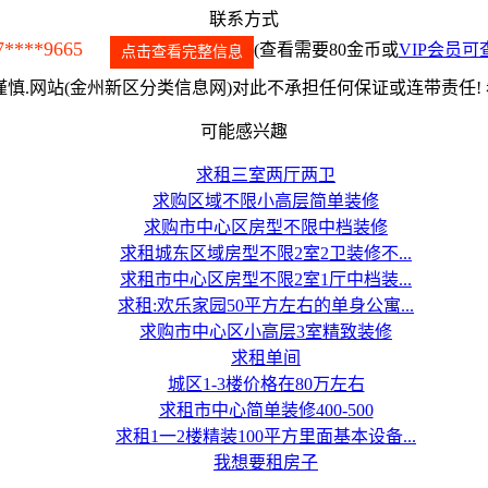
联系方式
7****9665
(查看需要80金币或
VIP会员可
点击查看完整信息
慎.网站(金州新区分类信息网)对此不承担任何保证或连带责任!
可能感兴趣
求租三室两厅两卫
求购区域不限小高层简单装修
求购市中心区房型不限中档装修
求租城东区域房型不限2室2卫装修不...
求租市中心区房型不限2室1厅中档装...
求租:欢乐家园50平方左右的单身公寓...
求购市中心区小高层3室精致装修
求租单间
城区1-3楼价格在80万左右
求租市中心简单装修400-500
求租1一2楼精装100平方里面基本设备...
我想要租房子